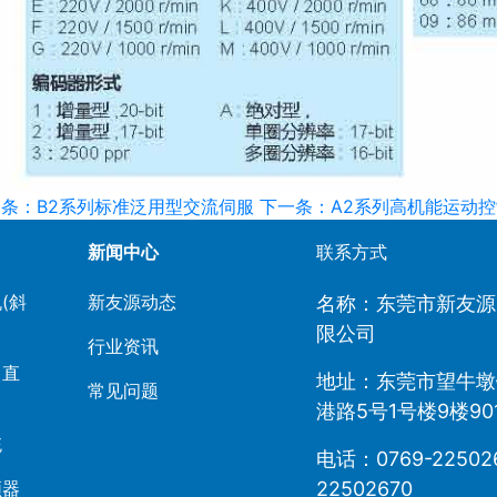
条：B2系列标准泛用型交流伺服
下一条：A2系列高机能运动
新闻中心
联系方式
(斜
新友源动态
名称：东莞市新友源
限公司
行业资讯
（直
地址：东莞市望牛墩
常见问题
港路5号1号楼9楼90
统
电话：0769-225026
频器
22502670