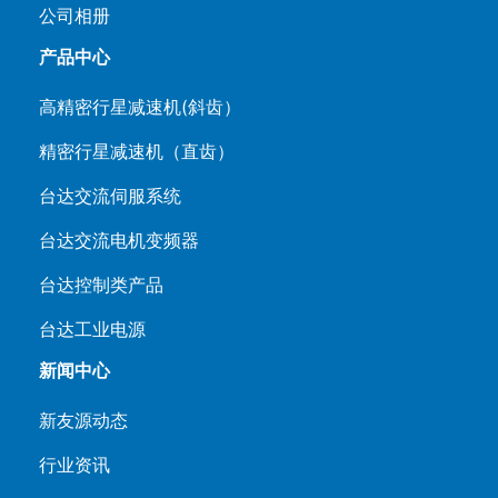
公司相册
产品中心
高精密行星减速机(斜齿）
精密行星减速机（直齿）
台达交流伺服系统
台达交流电机变频器
台达控制类产品
台达工业电源
新闻中心
新友源动态
行业资讯