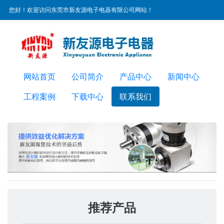
您好！欢迎访问东莞市新友源电子电器有限公司网站！
服务热线：
0769-22300072
网站首页
公司简介
产品中心
新闻中心
工程案例
下载中心
联系我们
推荐产品