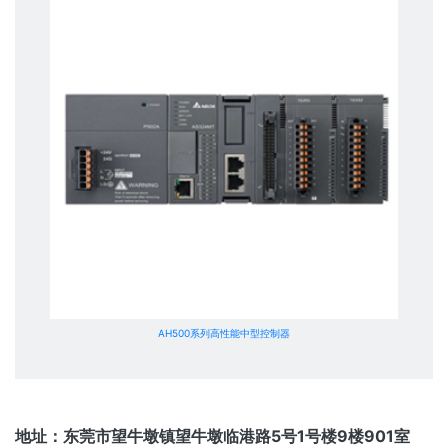
AH500系列高性能中型控制器
地址：东莞市望牛墩镇望牛墩临港路5号1号楼9楼901室