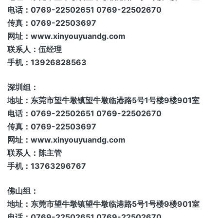
电话：0769-22502651 0769-22502670
传真：0769-22503697
网址：www.xinyouyuandg.com
联系人：伍经理
手机：13926828563
深圳组：
地址：东莞市望牛墩镇望牛墩临港路5号1号楼9楼901室
电话：0769-22502651 0769-22502670
传真：0769-22503697
网址：www.xinyouyuandg.com
联系人：陈主管
手机：13763296767
佛山组：
地址：东莞市望牛墩镇望牛墩临港路5号1号楼9楼901室
电话：0769-22502651 0769-22502670