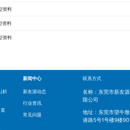
型资料
型资料
型资料
新闻中心
联系方式
(斜
新友源动态
名称：东莞市新友源
限公司
行业资讯
（直
地址：东莞市望牛墩
常见问题
港路5号1号楼9楼90
统