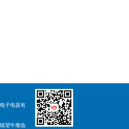
电子电器有
镇望牛墩临